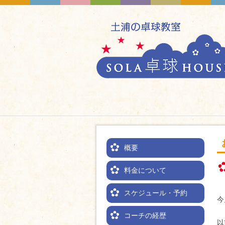
概要
料金について
スケジュール・予約
今
コーチの経歴
以