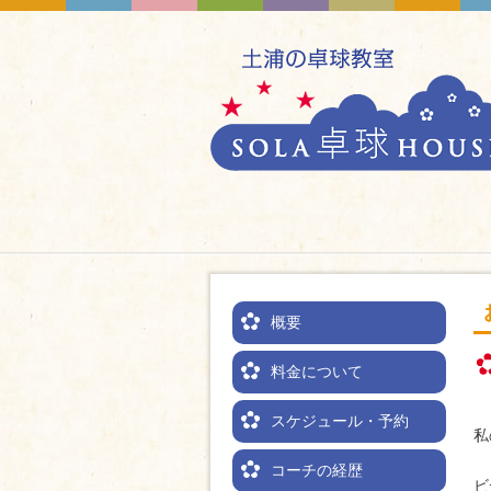
概要
料金について
スケジュール・予約
私
コーチの経歴
ビ