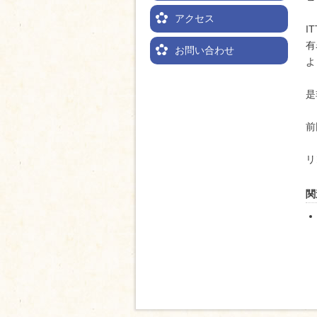
アクセス
I
有
お問い合わせ
よ
是
前
リ
関