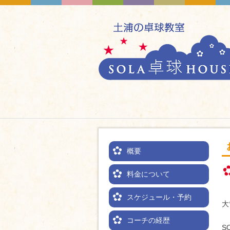
概要
料金について
スケジュール・予約
大
コーチの経歴
S