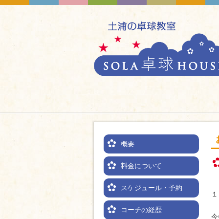
概要
料金について
スケジュール・予約
１
コーチの経歴
今